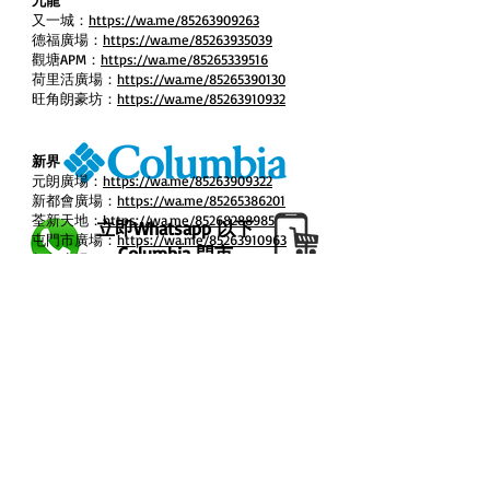
九龍
又一城：
https://wa.me/85263909263
德福廣場：
https://wa.me/85263935039
觀塘APM：
https://wa.me/85265339516
荷里活廣場：
https://wa.me/85265390130
旺角朗豪坊：
https://wa.me/85263910932
新界
元朗廣場：
https://wa.me/85263909322
新都會廣場：
https://wa.me/85265386201
荃新天地：
https://wa.me/85268288985
立即Whatsapp 以下
屯門市廣場：
https://wa.me/85263910963
Columbia 門市
新都廣場：
https://wa.me/85263910966
大埔超級城：
https://wa.me/85268289726
新港城中心：
https://wa.me/85266572831
香港
新城市廣場：
https://wa.me/85263909319
時代廣場：
https://wa.me/85263935032
信德中心：
https://wa.me/85263913092
銅鑼灣崇光百貨：
https://wa.me/85263933179
澳門
利港中心：
https://wa.me/85263910960
澳門威尼斯人：
https://wa.me/85366131006
太古城中心：
https://wa.me/85263909310