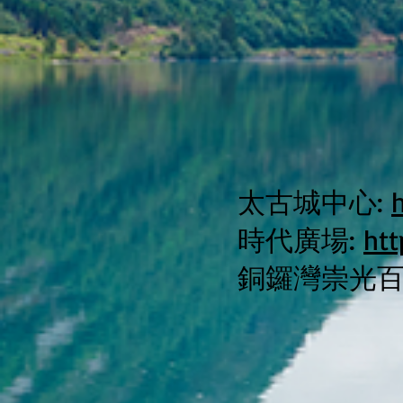
太古城中心:
時代廣場:
ht
銅鑼灣崇光百