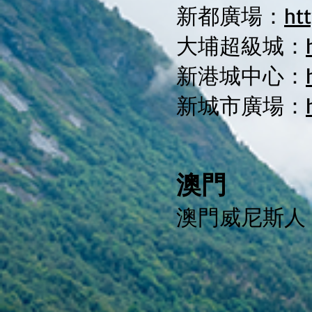
新都廣場：
ht
大埔超級城：
新港城中心：
新城市廣場：
澳門
澳門威尼斯人