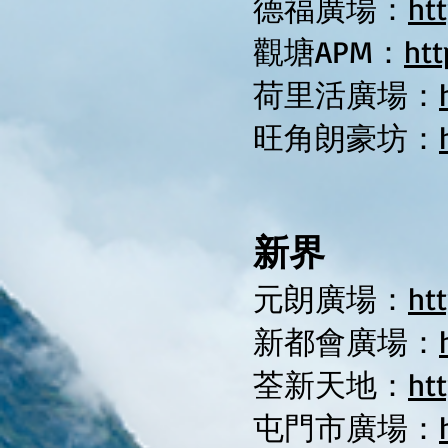
德福廣場：
ht
觀塘APM：
ht
荷里活廣場：
旺角朗豪坊：
新界
元朗廣場：
ht
新都會廣場：
荃新天地：
ht
屯門市廣場：