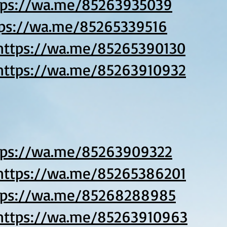
tps://wa.me/85263935039
tps://wa.me/85265339516
https://wa.me/85265390130
https://wa.me/85263910932
tps://wa.me/85263909322
https://wa.me/85265386201
tps://wa.me/85268288985
https://wa.me/85263910963