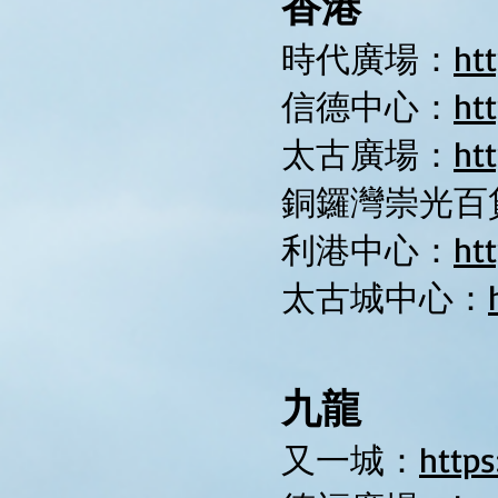
香港
時代廣場：
ht
信德中心：
ht
太古廣場：
ht
銅鑼灣崇光百
利港中心：
ht
太古城中心：
九龍
又一城：
http