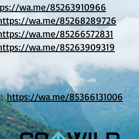
tps://wa.me/85263910966
https://wa.me/85268289726
https://wa.me/85266572831
https://wa.me/85263909319
：
https://wa.me/85366131006