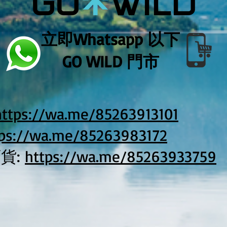
立即Whatsapp 以下
GO WILD 門市
https://wa.me/85263913101
tps://wa.me/85263983172
貨:
https://wa.me/85263933759